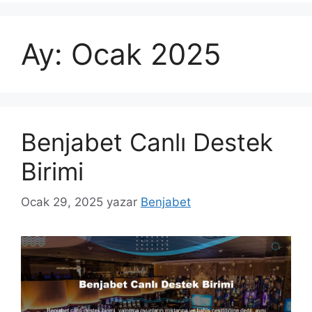
Ay:
Ocak 2025
Benjabet Canlı Destek
Birimi
Ocak 29, 2025
yazar
Benjabet