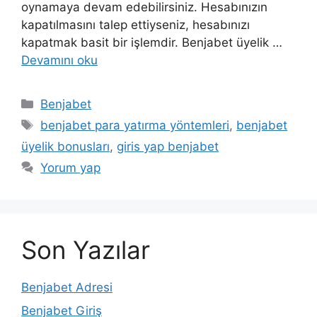
oynamaya devam edebilirsiniz. Hesabınızın
kapatılmasını talep ettiyseniz, hesabınızı
kapatmak basit bir işlemdir. Benjabet üyelik …
Devamını oku
Kategoriler
Benjabet
Etiketler
benjabet para yatırma yöntemleri
,
benjabet
üyelik bonusları
,
giris yap benjabet
Yorum yap
Son Yazılar
Benjabet Adresi
Benjabet Giriş