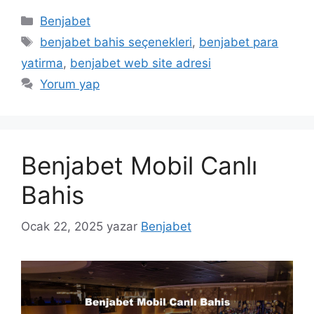
Kategoriler
Benjabet
Etiketler
benjabet bahis seçenekleri
,
benjabet para
yatirma
,
benjabet web site adresi
Yorum yap
Benjabet Mobil Canlı
Bahis
Ocak 22, 2025
yazar
Benjabet