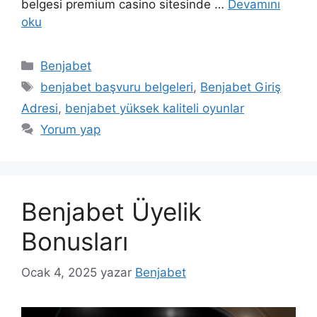
belgesi premium casino sitesinde …
Devamını
oku
Kategoriler
Benjabet
Etiketler
benjabet başvuru belgeleri
,
Benjabet Giriş
Adresi
,
benjabet yüksek kaliteli oyunlar
Yorum yap
Benjabet Üyelik
Bonusları
Ocak 4, 2025
yazar
Benjabet