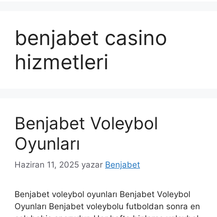
benjabet casino
hizmetleri
Benjabet Voleybol
Oyunları
Haziran 11, 2025
yazar
Benjabet
Benjabet voleybol oyunları Benjabet Voleybol
Oyunları Benjabet voleybolu futboldan sonra en