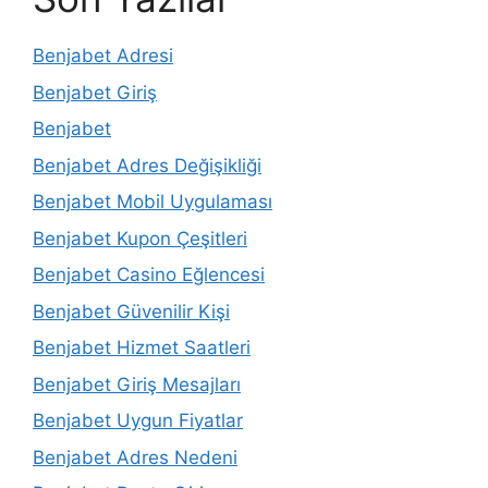
Benjabet Adresi
Benjabet Giriş
Benjabet
Benjabet Adres Değişikliği
Benjabet Mobil Uygulaması
Benjabet Kupon Çeşitleri
Benjabet Casino Eğlencesi
Benjabet Güvenilir Kişi
Benjabet Hizmet Saatleri
Benjabet Giriş Mesajları
Benjabet Uygun Fiyatlar
Benjabet Adres Nedeni