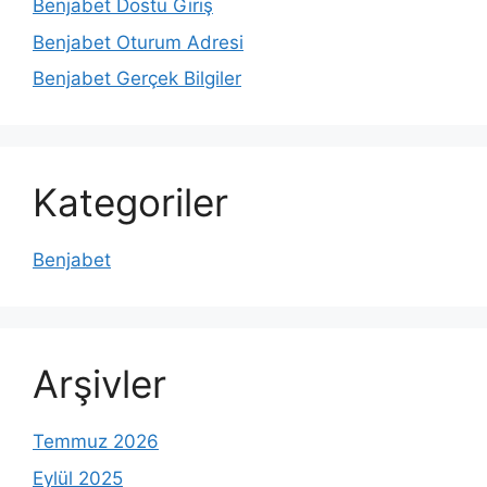
Benjabet Dostu Giriş
Benjabet Oturum Adresi
Benjabet Gerçek Bilgiler
Kategoriler
Benjabet
Arşivler
Temmuz 2026
Eylül 2025