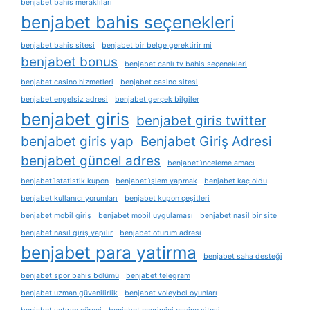
benjabet bahis meraklıları
benjabet bahis seçenekleri
benjabet bahis sitesi
benjabet bir belge gerektirir mi
benjabet bonus
benjabet canlı tv bahis seçenekleri
benjabet casino hizmetleri
benjabet casino sitesi
benjabet engelsiz adresi
benjabet gerçek bilgiler
benjabet giris
benjabet giris twitter
benjabet giris yap
Benjabet Giriş Adresi
benjabet güncel adres
benjabet i̇nceleme amacı
benjabet i̇statistik kupon
benjabet i̇şlem yapmak
benjabet kaç oldu
benjabet kullanıcı yorumları
benjabet kupon çeşitleri
benjabet mobil giriş
benjabet mobil uygulaması
benjabet nasil bir site
benjabet nasıl giriş yapılır
benjabet oturum adresi
benjabet para yatirma
benjabet saha desteği
benjabet spor bahis bölümü
benjabet telegram
benjabet uzman güvenilirlik
benjabet voleybol oyunları