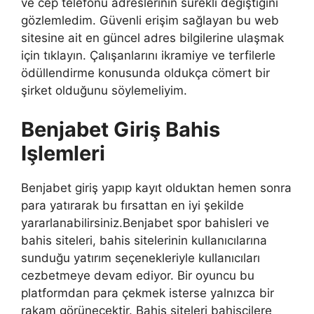
ve cep telefonu adreslerinin sürekli değiştiğini
gözlemledim. Güvenli erişim sağlayan bu web
sitesine ait en güncel adres bilgilerine ulaşmak
için tıklayın. Çalışanlarını ikramiye ve terfilerle
ödüllendirme konusunda oldukça cömert bir
şirket olduğunu söylemeliyim.
Benjabet Giriş Bahis
Işlemleri
Benjabet giriş yapıp kayıt olduktan hemen sonra
para yatırarak bu fırsattan en iyi şekilde
yararlanabilirsiniz.Benjabet spor bahisleri ve
bahis siteleri, bahis sitelerinin kullanıcılarına
sunduğu yatırım seçenekleriyle kullanıcıları
cezbetmeye devam ediyor. Bir oyuncu bu
platformdan para çekmek isterse yalnızca bir
rakam görünecektir. Bahis siteleri bahisçilere