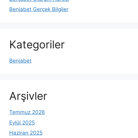
Benjabet Gerçek Bilgiler
Kategoriler
Benjabet
Arşivler
Temmuz 2026
Eylül 2025
Haziran 2025