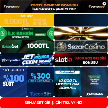
×
BENJABET GİRİŞ İÇİN TIKLAYINIZ!