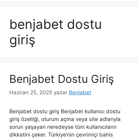
benjabet dostu
giriş
Benjabet Dostu Giriş
Haziran 25, 2025
yazar
Benjabet
Benjabet dostu giriş Benjabet kullanıcı dostu
giriş özelliği, oturum açma veya site adlarıyla
sorun yaşayan neredeyse tüm kullanıcıların
dikkatini çeker. Türkiye’nin çevrimiçi bahis