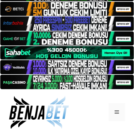
İçeriğe
atla
Menü