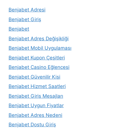
Benjabet Adresi
Benjabet Giriş
Benjabet
Benjabet Adres Değişikliği
Benjabet Mobil Uygulaması
Benjabet Kupon Çeşitleri
Benjabet Casino Eğlencesi
Benjabet Güvenilir Kişi
Benjabet Hizmet Saatleri
Benjabet Giriş Mesajları
Benjabet Uygun Fiyatlar
Benjabet Adres Nedeni
Benjabet Dostu Giriş