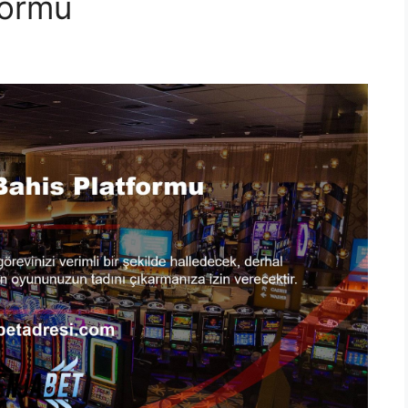
formu