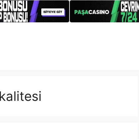
alitesi