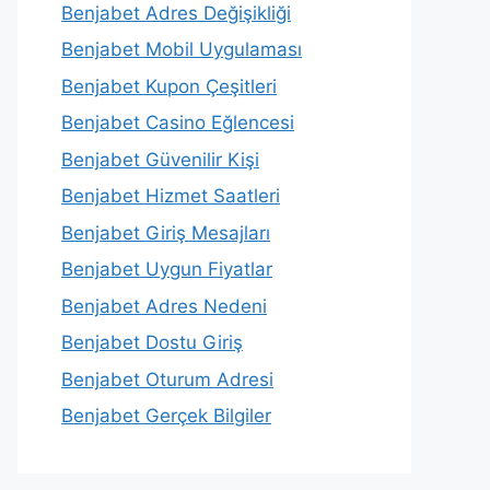
Benjabet Adres Değişikliği
Benjabet Mobil Uygulaması
Benjabet Kupon Çeşitleri
Benjabet Casino Eğlencesi
Benjabet Güvenilir Kişi
Benjabet Hizmet Saatleri
Benjabet Giriş Mesajları
Benjabet Uygun Fiyatlar
Benjabet Adres Nedeni
Benjabet Dostu Giriş
Benjabet Oturum Adresi
Benjabet Gerçek Bilgiler