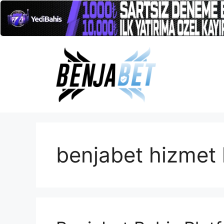
İçeriğe
atla
benjabet hizmet k