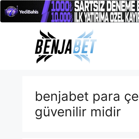
İçeriğe
atla
benjabet para ç
güvenilir midir