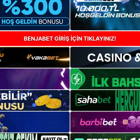
BENJABET GİRİŞ İÇİN TIKLAYINIZ!