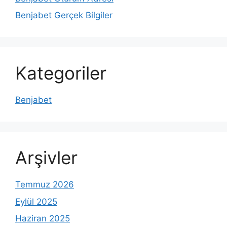
Benjabet Gerçek Bilgiler
Kategoriler
Benjabet
Arşivler
Temmuz 2026
Eylül 2025
Haziran 2025