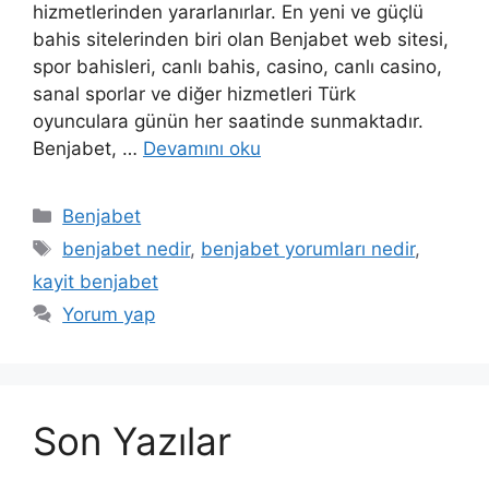
hizmetlerinden yararlanırlar. En yeni ve güçlü
bahis sitelerinden biri olan Benjabet web sitesi,
spor bahisleri, canlı bahis, casino, canlı casino,
sanal sporlar ve diğer hizmetleri Türk
oyunculara günün her saatinde sunmaktadır.
Benjabet, …
Devamını oku
Kategoriler
Benjabet
Etiketler
benjabet nedir
,
benjabet yorumları nedir
,
kayit benjabet
Yorum yap
Son Yazılar