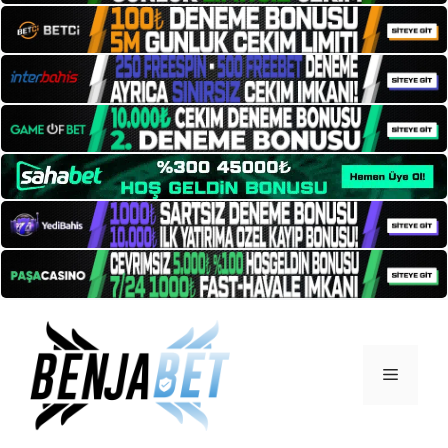
İçeriğe
atla
Menü